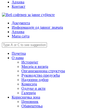
Архива
Контакт
Документа
Информације од јавног значаја
Архива
Мапа сајта
Почетна
О нама
Историјат
Мисија и визија
Организациона структура
Руководство предузећа
Надзорни одбор
Комисија
Одлуке и акти
Галерија
Корисничка зона
Ценовник
Обавештења