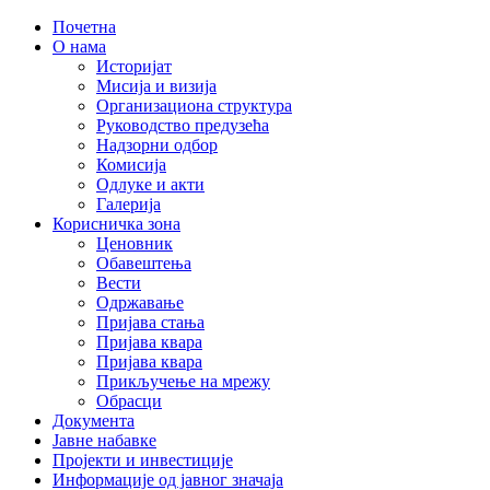
Почетна
О нама
Историјат
Мисија и визија
Организациона структура
Руководство предузећа
Надзорни одбор
Комисија
Одлуке и акти
Галерија
Корисничка зона
Ценовник
Обавештења
Вести
Одржавање
Пријава стања
Пријава квара
Пријава квара
Прикључење на мрежу
Обрасци
Документа
Јавне набавке
Пројекти и инвестиције
Информације од јавног значаја