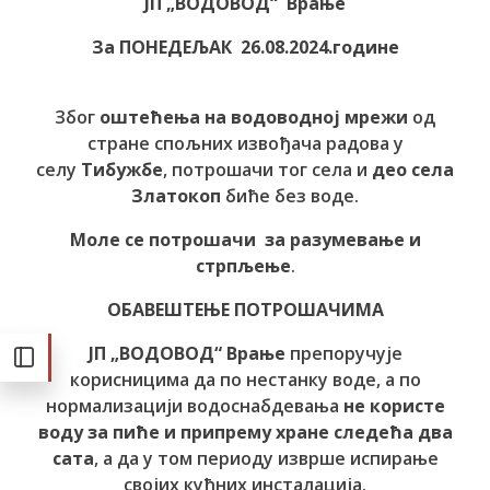
ЈП „ВОДОВОД“ Врање
За ПОНЕДЕЉАК 26.08.2024.године
Због
оштећења на водоводној мрежи
од
стране спољних извођача радова у
селу
Тибужбе
, потрошачи тог села и
део села
Златокоп
биће без воде.
Моле се потрошачи за разумевање и
стрпљење
.
ОБАВЕШТЕЊЕ ПОТРОШАЧИМА
ЈП „ВОДОВОД“ Врање
препоручује
корисницима да по нестанку воде, а по
нормализацији водоснабдевања
не користе
воду за пиће и припрему хране следећа два
сата
, а да у том периоду изврше испирање
својих кућних инсталација.