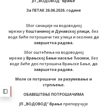
ЈП „ВОДОВОД“ Врање
За ПЕТАК 26.06.2026. године
Због санације на водоводној
мрежи у
Коштаниној и Дунавској улици,
без
воде биће потрошачи тих улица и околних
до
завршетка радова.
Због оштећења на водоводној
мрежи у
Врањској Бањи насеље Ћосики,
без
воде биће део потрошача Врањске Бање,
до
завршетка радова.
Моле се потрошачи за разумевање и
стрпљење.
ОБАВЕШТЕЊЕ ПОТРОШАЧИМА
ЈП „ВОДОВОД“ Врање
препоручује