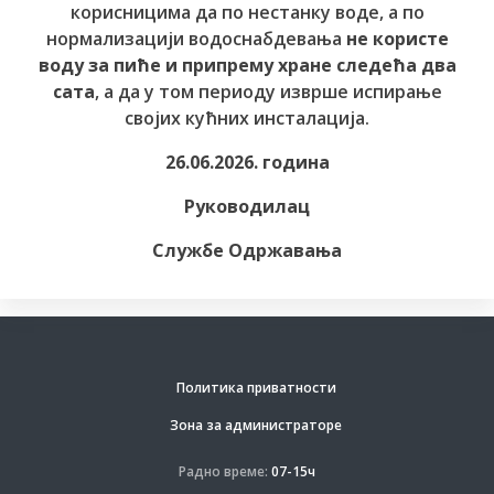
корисницима да по нестанку воде, а по
нормализацији водоснабдевања
не користе
воду за пиће и припрему хране следећа два
сата
, а да у том периоду изврше испирање
својих кућних инсталација.
26.06.2026. година
Руководилац
Службе Одржавања
Политика приватности
Зона за администраторе
Радно време:
07-15ч