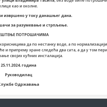
у
улици Владимира Тасића
, без воде биће потрошач
улице као и околне.
и извршено у току данашњег дана.
шачи за разумевање и стрпљење.
ЕШТЕЊЕ ПОТРОШАЧИМА
корисницима да по нестанку воде, а по нормализациј
е и припрему хране следећа два сата, а да у том пер
ање својих кућних инсталација.
25.11.2024. година
Руководилац
Службе Одржавања