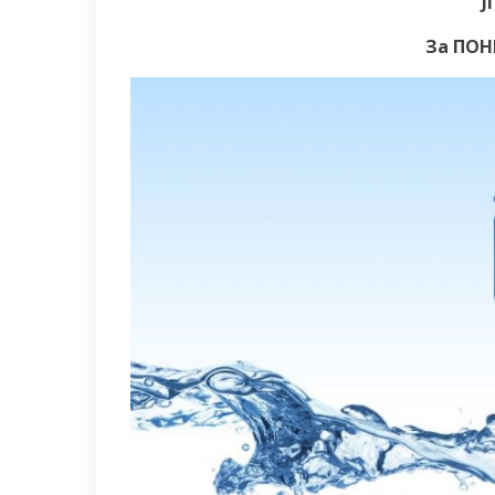
Ј
За ПОН