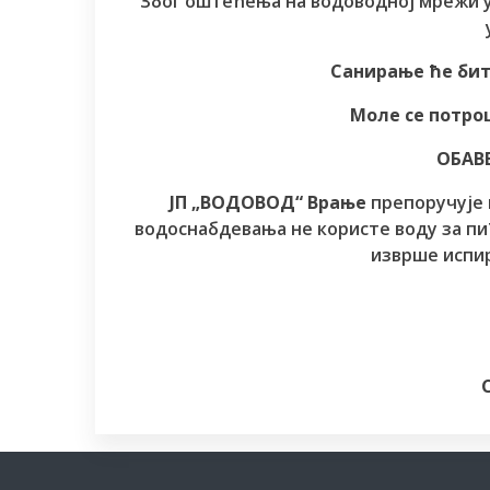
Због оштећења на водоводној мрежи 
Санирање ће бит
Моле се потро
ОБАВ
ЈП „ВОДОВОД“ Врање
препоручује 
водоснабдевања не користе воду за пић
изврше испир