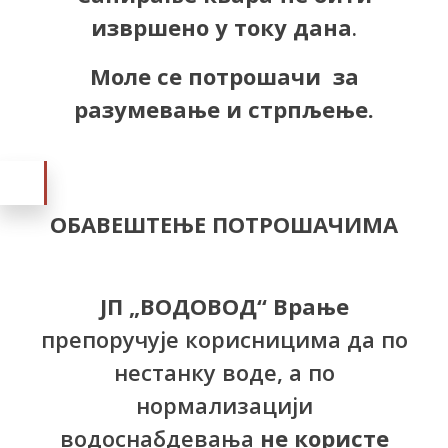
извршено у току дана
.
Моле се потрошачи за
разумевање и стрпљење.
ОБАВЕШТЕЊЕ ПОТРОШАЧИМА
ЈП „ВОДОВОД“ Врање
препоручује корисницима да по
нестанку воде, а по
нормализацији
водоснабдевања
не користе