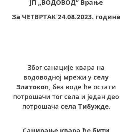
ЈП „ВОДОВОД“ Врање
За ЧЕТВРТАК 24.08.2023. године
Због санације квара на
водоводној мрежи у
селу
Златокоп
, без воде ће остати
потрошачи тог села и један део
потрошача
села Тибужде
.
Санирање квара ће бити