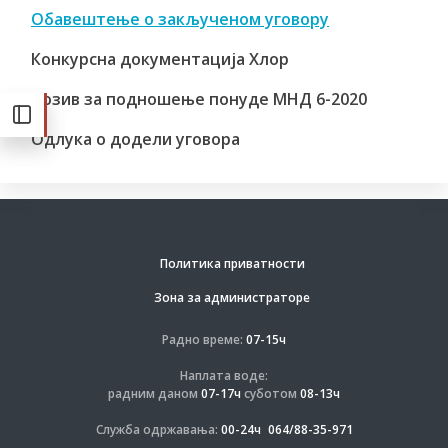
Обавештење о закљученом уговору
Конкурсна документација Хлор
Позив за подношење понуде МНД 6-2020
Одлука о додели уговора
Политика приватности
Зона за администраторе
Радно време:
07-15ч
Наплата воде:
радним даном
07-17ч
суботом
08-13ч
Служба одржавања:
00-24ч
064/88-35-971