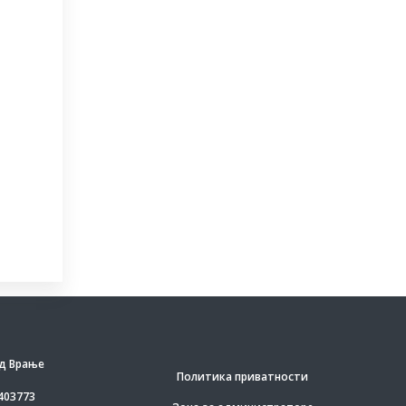
д Врање
Политика приватности
403773