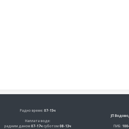
Радно време:
07-15ч
ЈП Водово
Наплата воде:
радним даном
07-17ч
суботом
08-13ч
ПИБ:
100