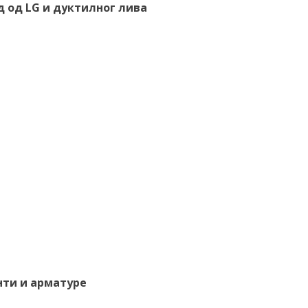
д од LG и дуктилног лива
нти и арматуре