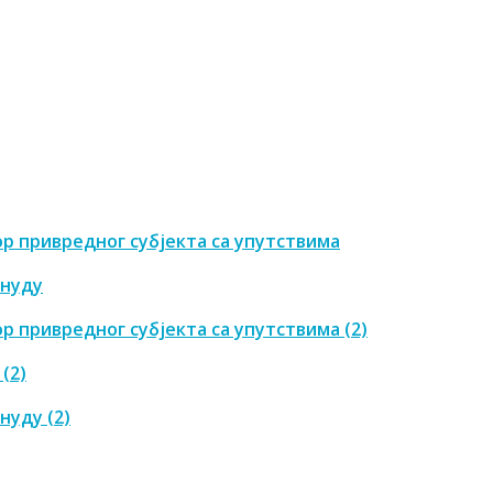
р привредног субјекта са упутствима
онуду
р привредног субјекта са упутствима (2)
(2)
нуду (2)