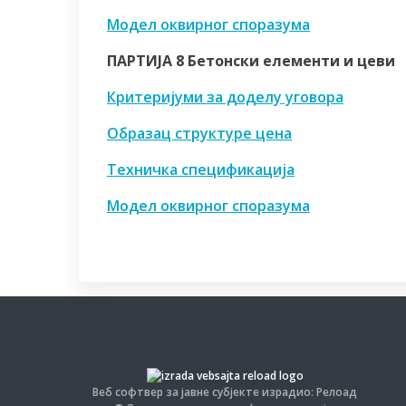
Модел оквирног споразума
ПАРТИЈА 8 Бетонски елементи и цеви
Критеријуми за доделу уговора
Образац структуре цена
Техничка спецификација
Модел оквирног споразума
Веб софтвер за јавне субјекте израдио: Релоад