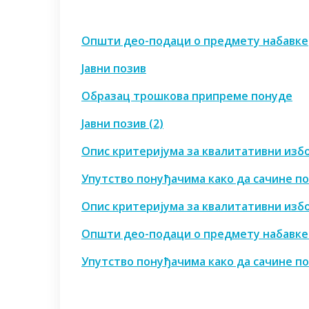
Општи део-подаци о предмету набавке
Јавни позив
Образац трошкова припреме понуде
Јавни позив (2)
Опис критеријума за квалитативни избо
Упутство понуђачима како да сачине п
Опис критеријума за квалитативни избо
Општи део-подаци о предмету набавке 
Упутство понуђачима како да сачине по