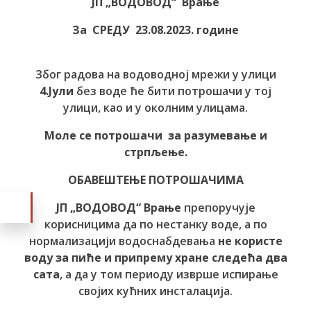
ЈП „ВОДОВОД“ Врање
За СРЕДУ 23.08.2023. године
Због радова на водоводној мрежи у улици
4.Јули
без воде ће бити потрошачи у тој
улици, као и у околним улицама.
Моле се потрошачи за разумевање и
стрпљење.
ОБАВЕШТЕЊЕ ПОТРОШАЧИМА
ЈП „ВОДОВОД“ Врање
препоручује
корисницима да по нестанку воде, а по
нормализацији водоснабдевања
не користе
воду за пиће и припрему хране следећа два
сата
, а да у том периоду изврше испирање
својих кућних инсталација.