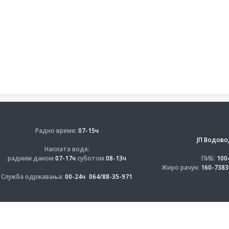
Радно време:
07-15ч
ЈП Водово
Наплата воде:
радним даном
07-17ч
суботом
08-13ч
ПИБ:
100
Жиро рачун:
160-7383
Служба одржавања:
00-24ч
064/88-35-971