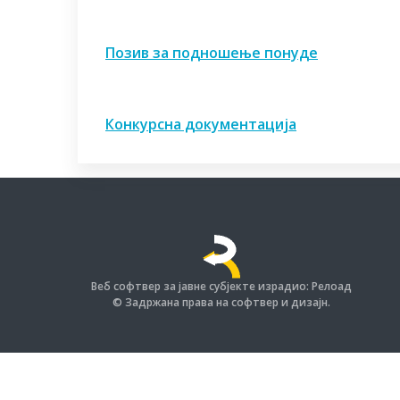
Позив за подношење понуде
Конкурсна документација
Веб софтвер за јавне субјекте израдио: Релоад
© Задржана права на софтвер и дизајн.