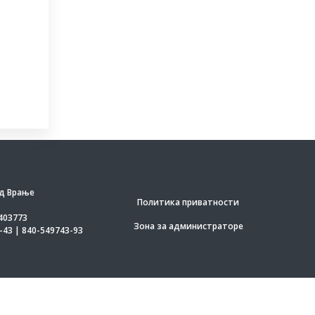
д Врање
Политика приватности
403773
Зона за администраторе
-43 | 840-549743-93