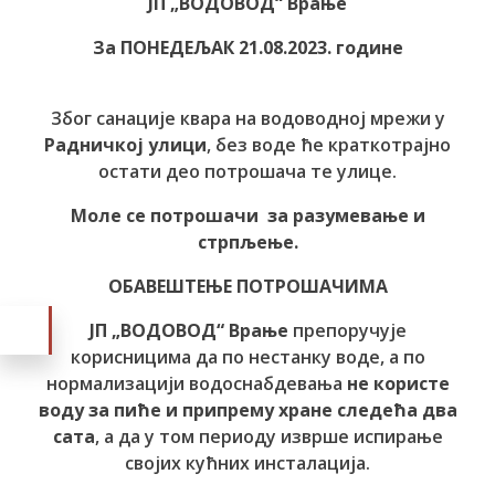
ЈП „ВОДОВОД“ Врање
За ПОНЕДЕЉАК 21.08.2023. године
Због санације квара на водоводној мрежи у
Радничкој улици
, без воде ће краткотрајно
остати део потрошача те улице.
Моле се потрошачи за разумевање и
стрпљење.
ОБАВЕШТЕЊЕ ПОТРОШАЧИМА
ЈП „ВОДОВОД“ Врање
препоручује
корисницима да по нестанку воде, а по
нормализацији водоснабдевања
не користе
воду за пиће и припрему хране следећа два
сата
, а да у том периоду изврше испирање
својих кућних инсталација.