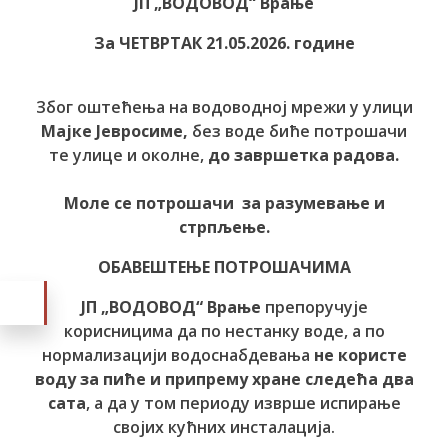
ЈП „ВОДОВОД“ Врање
За ЧЕТВРТАК 21.05.2026. године
Због оштећења на водоводној мрежи у улици
Мајке Јевросиме,
без воде биће потрошачи
те улице и околне,
до завршетка радова.
Моле се потрошачи за разумевање и
стрпљење.
ОБАВЕШТЕЊЕ ПОТРОШАЧИМА
ЈП „ВОДОВОД“ Врање
препоручује
корисницима да по нестанку воде, а по
нормализацији водоснабдевања
не користе
воду за пиће и припрему хране следећа два
сата
, а да у том периоду изврше испирање
својих кућних инсталација.