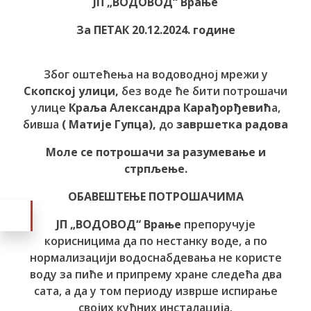
ЈП „ВОДОВОД“ Врање
За ПЕТАК 20.12.2024. године
Због оштећења на водоводној мрежи у
Скопској улици,
без воде ће бити потрошачи
улице
Краља Александра Карађорђевић
а,
бивша
( Матије Гупца),
до
завршетка радова
Моле се потрошачи за разумевање и
стрпљење.
ОБАВЕШТЕЊЕ ПОТРОШАЧИМА
ЈП „ВОДОВОД“ Врање
препоручује
корисницима да по нестанку воде, а по
нормализацији водоснабдевања не користе
воду за пиће и припрему хране следећа два
сата, а да у том периоду изврше испирање
својих кућних инсталација.