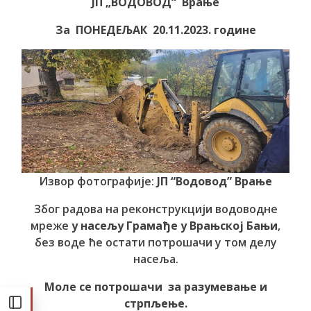
ЈП „ВОДОВОД“ Врање
За ПОНЕДЕЉАК 20.11.2023. године
Извор фотографије:
ЈП “Водовод” Врање
Због радова на реконструкцији водоводне
мреже
у насељу Грамађе у Врањској Бањи
,
без воде ће остати потрошачи у том делу
насеља.
Моле се потрошачи за разумевање и
стрпљење.