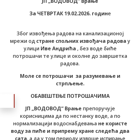
ЈП „ВОДОВОД“ Врање
За ЧЕТВРТАК 19.02.2026. годин
е
Због извођења радова на канализационој
мрежи од
стране спољних извођача радова
у
улици
Иве Андрића
, без воде биће
потрошачи те улице и околне до завршетка
радова.
Моле се потрошачи за разумевање и
стрпљење.
ОБАВЕШТЕЊЕ ПОТРОШАЧИМА
ЈП „ВОДОВОД“ Врање
препоручује
корисницима да по нестанку воде, а по
нормализацији водоснабдевања
не користе
воду за пиће и припрему хране следећа два
сата
, а да у том периоду изврше испирање