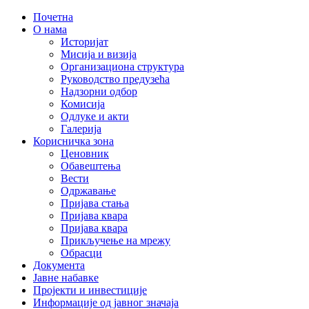
Почетна
О нама
Историјат
Мисија и визија
Организациона структура
Руководство предузећа
Надзорни одбор
Комисија
Одлуке и акти
Галерија
Корисничка зона
Ценовник
Обавештења
Вести
Одржавање
Пријава стања
Пријава квара
Пријава квара
Прикључење на мрежу
Обрасци
Документа
Јавне набавке
Пројекти и инвестиције
Информације од јавног значаја