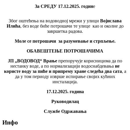
За СРЕДУ 17.12.2025. годин
е
Због оштећења на водоводној мрежи у улици
Војислава
Илића
, без воде биће потрошачи те улице као и околне до
завршетка радова.
Моле се потрошачи за разумевање и стрпљење.
ОБАВЕШТЕЊЕ ПОТРОШАЧИМА
ЈП „ВОДОВОД“ Врање
препоручује корисницима да по
нестанку воде, а по нормализацији водоснабдевања
не
користе воду за пиће и припрему хране следећа два сата
, а
да у том периоду изврше испирање својих кућних
инсталација.
17.12.2025. година
Руководилац
Службе Одржавања
Инфо