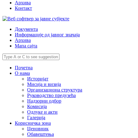
Архива
Контакт
Документа
Информације од јавног значаја
Архива
Мапа сајта
Почетна
О нама
Историјат
Мисија и визија
Организациона структура
Руководство предузећа
Надзорни одбор
Комисија
Одлуке и акти
Галерија
Корисничка зона
Ценовник
Обавештења