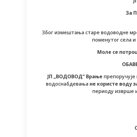
Ј
За П
Због измештања старе водоводне мре
поменутог села 
Моле се потро
ОБАВ
ЈП „ВОДОВОД“ Врање
препоручује 
водоснабдевања
не користе воду з
периоду изврше и