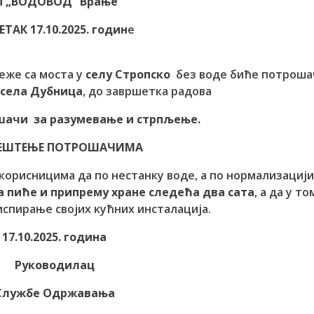
П „ВОДОВОД“ Врање
ЕТАК 17.10.2025. годин
е
же са моста у
селу
Стропско
без воде биће потроша
и
села Дубница
, до завршетка радова
шачи за разумевање и стрпљење.
ЕШТЕЊЕ ПОТРОШАЧИМА
корисницима да по нестанку воде, а по нормализациј
а пиће и припрему хране следећа два сата
, а да у то
спирање својих кућних инсталација.
17.10.2025. година
Руководилац
Службе Одржавања