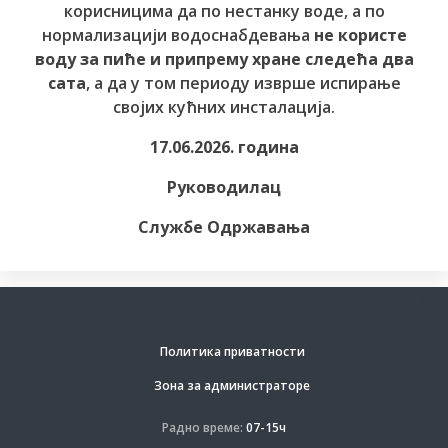
корисницима да по нестанку воде, а по
нормализацији водоснабдевања
не користе
воду за пиће и припрему хране следећа два
сата
, а да у том периоду изврше испирање
својих кућних инсталација.
17.06.2026. година
Руководилац
Службе Одржавања
Политика приватности
Зона за администраторе
Радно време:
07-15ч