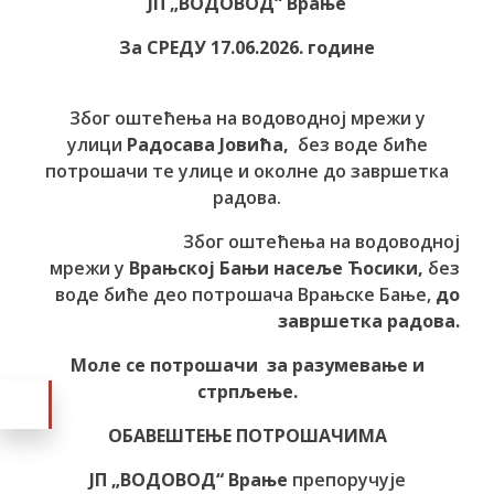
ЈП „ВОДОВОД“ Врање
За СРЕДУ 17.06.2026. године
Због оштећења на водоводној мрежи у
улици
Радосава Јовића,
без воде биће
потрошачи те улице и околне до завршетка
радова.
Због оштећења на водоводној
мрежи у
Врањској Бањи насеље Ћосики,
без
воде биће део потрошача Врањске Бање,
до
завршетка радова.
Моле се потрошачи за разумевање и
стрпљење.
ОБАВЕШТЕЊЕ ПОТРОШАЧИМА
ЈП „ВОДОВОД“ Врање
препоручује