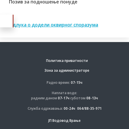
Позив за подношење понуде
Одлука о додели оквирног споразума
Политика приватности
Зона за администраторе
Радно време:
07-15ч
Наплата воде:
радним даном
07-17ч
суботом
08-13ч
Служба одржавања:
00-24ч
064/88-35-971
ЈП Водовод Врање