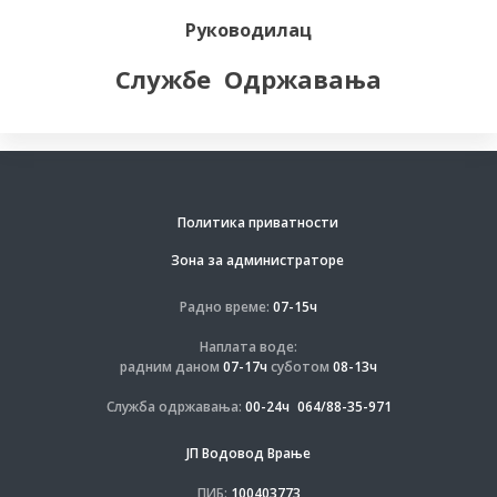
Руководилац
Службе Одржавања
Политика приватности
Зона за администраторе
Радно време:
07-15ч
Наплата воде:
радним даном
07-17ч
суботом
08-13ч
Служба одржавања:
00-24ч
064/88-35-971
ЈП Водовод Врање
ПИБ:
100403773