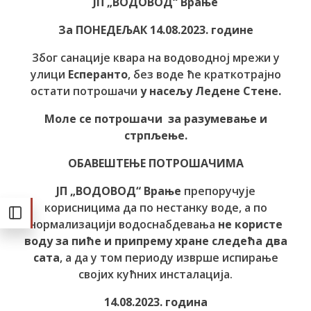
ЈП „ВОДОВОД“ Врање
За ПОНЕДЕЉАК 14.08.2023. године
Због санације квара на водоводној мрежи у
улици
Есперанто
, без воде ће краткотрајно
остати потрошачи
у насељу Ледене Стене.
Моле се потрошачи за разумевање и
стрпљење.
ОБАВЕШТЕЊЕ ПОТРОШАЧИМА
ЈП „ВОДОВОД“ Врање
препоручује
корисницима да по нестанку воде, а по
нормализацији водоснабдевања
не користе
воду за пиће и припрему хране следећа два
сата
, а да у том периоду изврше испирање
својих кућних инсталација.
14.08.2023. година