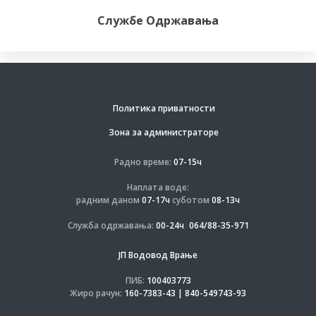
Службе Одржавања
Политика приватности
Зона за администраторе
Радно време:
07-15ч
Наплата воде:
радним даном
07-17ч
суботом
08-13ч
Служба одржавања:
00-24ч
064/88-35-971
ЈП Водовод Врање
ПИБ:
100403773
Жиро рачун:
160-7383-43 | 840-549743-93