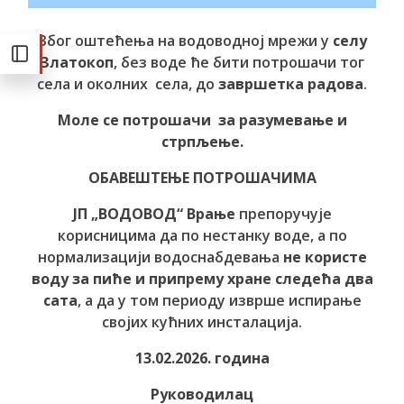
Због оштећења на водоводној мрежи у
селу
Златокоп
, без воде ће бити потрошачи тог
села и околних села, до
завршетка радова
.
Моле се потрошачи за разумевање и
стрпљење.
ОБАВЕШТЕЊЕ ПОТРОШАЧИМА
ЈП „ВОДОВОД“ Врање
препоручује
корисницима да по нестанку воде, а по
нормализацији водоснабдевања
не користе
воду за пиће и припрему хране следећа два
сата
, а да у том периоду изврше испирање
својих кућних инсталација.
13.02.2026. година
Руководилац