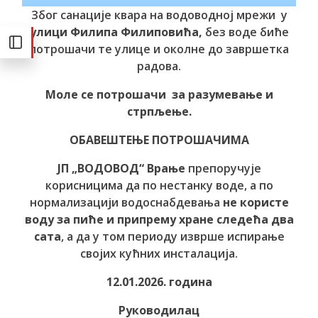
Због санације квара на водоводној мрежи у
улици Филипа Филиповића,
без воде биће
потрошачи те улице и околне до завршетка
радова.
Моле се потрошачи за разумевање и
стрпљење.
ОБАВЕШТЕЊЕ ПОТРОШАЧИМА
ЈП „ВОДОВОД“ Врање
препоручује
корисницима да по нестанку воде, а по
нормализацији водоснабдевања
не користе
воду за пиће и припрему хране следећа два
сата
, а да у том периоду изврше испирање
својих кућних инсталација.
12.01.2026. година
Руководилац