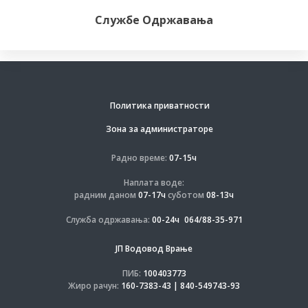
Службе Одржавања
Политика приватности
Зона за администраторе
Радно време:
07-15ч
Наплата воде:
радним даном
07-17ч
суботом
08-13ч
Служба одржавања:
00-24ч
064/88-35-971
ЈП Водовод Врање
ПИБ:
100403773
Жиро рачун:
160-7383-43 | 840-549743-93