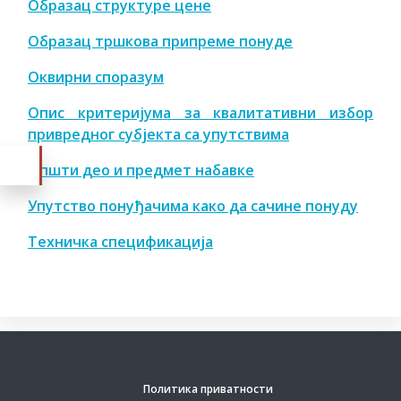
Образац структуре цене
Образац тршкова припреме понуде
Оквирни споразум
Опис критеријума за квалитативни избор
привредног субјекта са упутствима
Општи део и предмет набавке
Упутство понуђачима како да сачине понуду
Техничка спецификација
Политика приватности