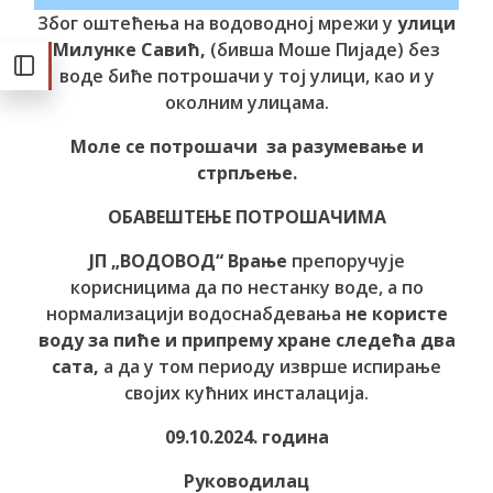
Због оштећења на водоводној мрежи у
улици
Милунке Савић,
(бивша Моше Пијаде) без
воде биће потрошачи у тој улици, као и у
околним улицама.
Моле се потрошачи за разумевање и
стрпљење.
ОБАВЕШТЕЊЕ ПОТРОШАЧИМА
ЈП „ВОДОВОД“ Врање
препоручује
корисницима да по нестанку воде, а по
нормализацији водоснабдевања
не користе
воду за пиће и припрему хране следећа два
сата,
а да у том периоду изврше испирање
својих кућних инсталација.
09.10.2024. година
Руководилац