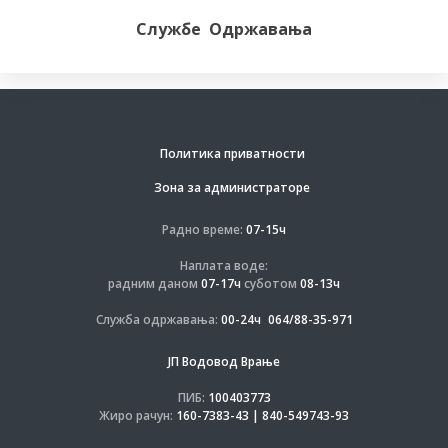
Службе Одржавања
Политика приватности
Зона за администраторе
Радно време:
07-15ч
Наплата воде:
радним даном
07-17ч
суботом
08-13ч
Служба одржавања:
00-24ч
064/88-35-971
ЈП Водовод Врање
ПИБ:
100403773
Жиро рачун:
160-7383-43 | 840-549743-93