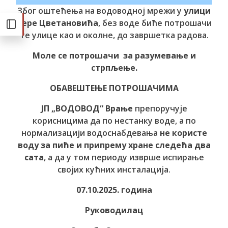
Због оштећења на водоводној мрежи у
улици
Пере Цветановића
, без воде биће потрошачи
те улице као и околне, до завршетка радова.
Моле се потрошачи за разумевање и
стрпљење.
ОБАВЕШТЕЊЕ ПОТРОШАЧИМА
ЈП „ВОДОВОД“ Врање
препоручује
корисницима да по нестанку воде, а по
нормализацији водоснабдевања
не користе
воду за пиће и припрему хране следећа два
сата
, а да у том периоду изврше испирање
својих кућних инсталација.
07.10.2025. година
Руководилац