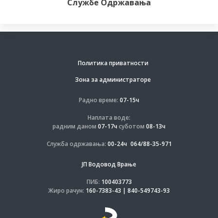
Службе Одржавања
Политика приватности
Зона за администраторе
Радно време:
07-15ч
Наплата воде:
радним даном
07-17ч
суботом
08-13ч
Служба одржавања:
00-24ч
064/88-35-971
ЈП Водовод Врање
ПИБ:
100403773
Жиро рачун:
160-7383-43 | 840-549743-93