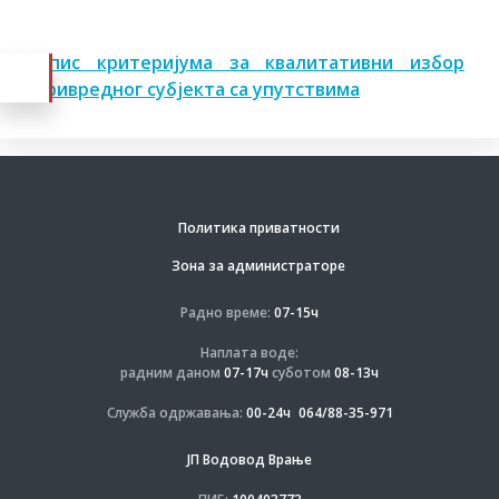
Опис критеријума за квалитативни избор
привредног субјекта са упутствима
Политика приватности
Зона за администраторе
Радно време:
07-15ч
Наплата воде:
радним даном
07-17ч
суботом
08-13ч
Служба одржавања:
00-24ч
064/88-35-971
ЈП Водовод Врање