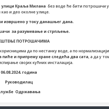
у
улици Краља Милана
без воде ће бити потрошачи у
 као и део околне улице.
и извршено у току данашњег дана.
шачи за разумевање и стрпљење.
ЕШТЕЊЕ ПОТРОШАЧИМА
корисницима да по нестанку воде, а по нормализациј
а пиће и припрему хране следећа два сата
, а да у то
спирање својих кућних инсталација.
06.08.2024. година
Руководилац
Службе Одржавања