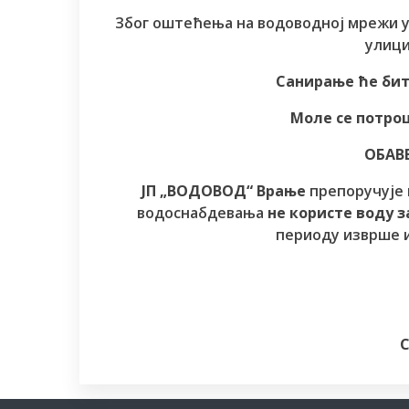
Због оштећења на водоводној мрежи 
улици
Санирање ће бит
Моле се потро
ОБАВ
ЈП „ВОДОВОД“ Врање
препоручује 
водоснабдевања
не користе воду з
периоду изврше и