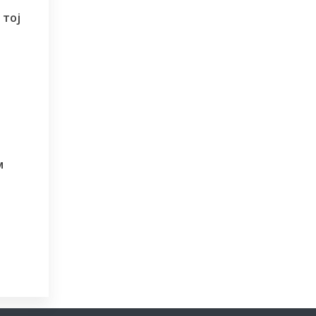
 тој
и
м