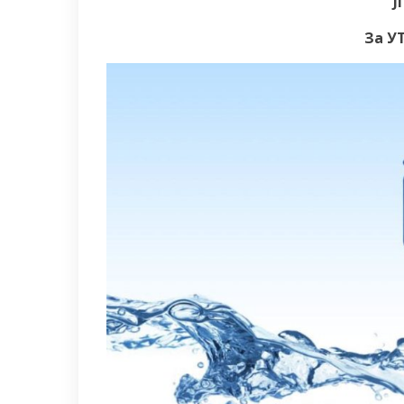
Ј
За УТ