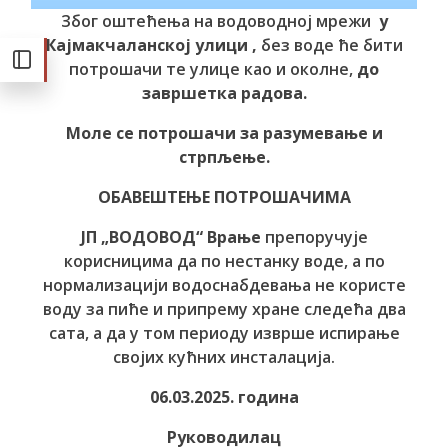
Због оштећења на водоводној мрежи
у
Кајмакчаланској улици ,
без воде ће бити
потрошачи те улице као и околне,
до
завршетка радова.
Моле се потрошачи за разумевање и
стрпљење.
ОБАВЕШТЕЊЕ ПОТРОШАЧИМА
ЈП „ВОДОВОД“ Врање
препоручује
корисницима да по нестанку воде, а по
нормализацији водоснабдевања не користе
воду за пиће и припрему хране следећа два
сата, а да у том периоду изврше испирање
својих кућних инсталација.
06.03.2025. година
Руководилац