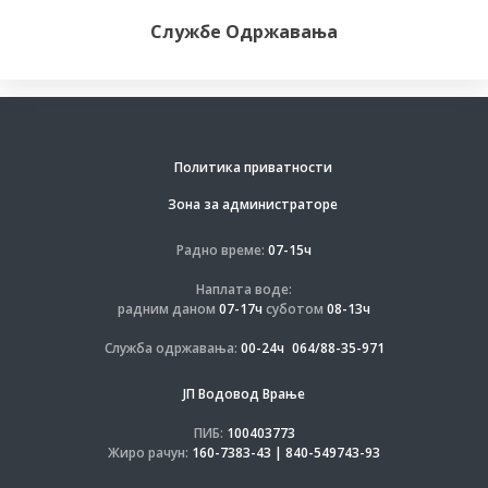
Службе Одржавања
Политика приватности
Зона за администраторе
Радно време:
07-15ч
Наплата воде:
радним даном
07-17ч
суботом
08-13ч
Служба одржавања:
00-24ч
064/88-35-971
ЈП Водовод Врање
ПИБ:
100403773
Жиро рачун:
160-7383-43 | 840-549743-93