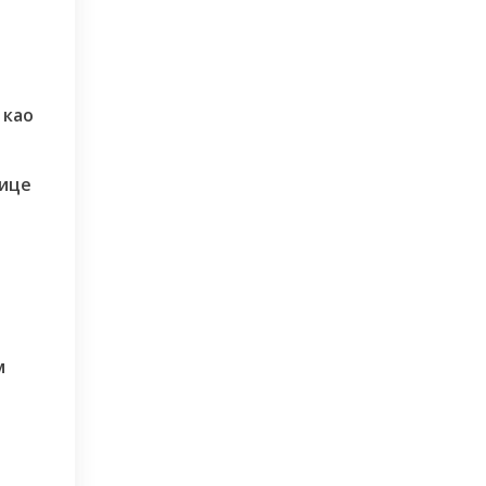
 као
лице
и
м