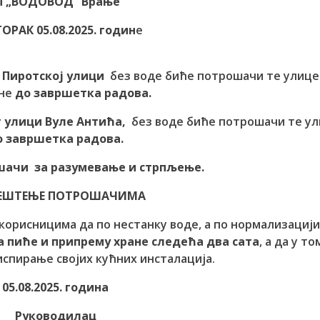
П „ВОДОВОД“ Врање
ОРАК 05.08.2025. годин
е
у
Пиротској улици
без воде биће потрошачи те улице
лне
до завршетка радова
.
у
улици Вуле Антића,
без воде биће потрошачи те у
о завршетка радова
.
шачи за разумевање и стрпљење.
ЕШТЕЊЕ ПОТРОШАЧИМА
корисницима да по нестанку воде, а по нормализациј
а пиће и припрему хране следећа два сата
, а да у то
спирање својих кућних инсталација.
05.08.2025. година
Руководилац