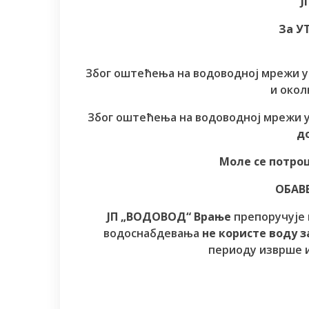
Ј
За УТ
Због оштећења на водоводној мрежи 
и око
Због оштећења на водоводној мрежи 
д
Моле се потро
ОБАВ
ЈП „ВОДОВОД“ Врање
препоручује 
водоснабдевања
не користе воду з
периоду изврше и