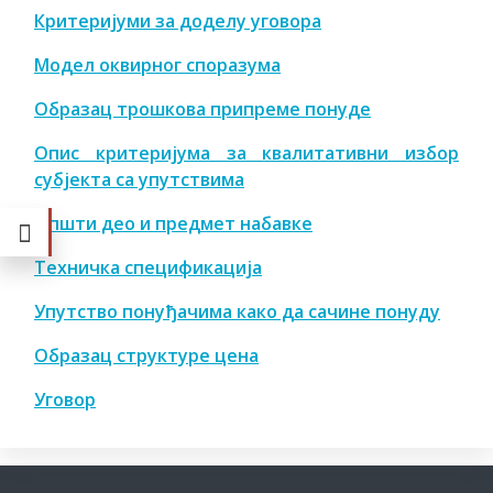
Критеријуми за доделу уговора
Модел оквирног споразума
Образац трошкова припреме понуде
Опис критеријума за квалитативни избор
субјекта са упутствима
Општи део и предмет набавке
Техничка спецификација
Упутство понуђачима како да сачине понуду
Образац структуре цена
Уговор