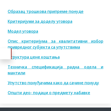
Образац трошкова припреме понуде
Критеријуми за доделу уговора
Модел уговора
Опис критеријума за квалитативни избор
привредног субјекта са упутствима
Структура цене коштања
Техничка спецификација радна одела и
мантили
Упутство понуђачима како да сачине понуду
Општи део- подаци о предмету набавке