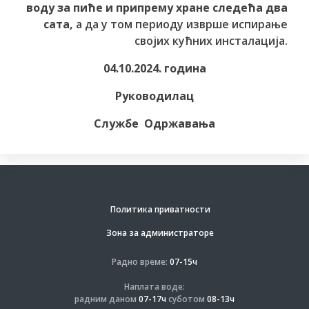
воду за пиће и припрему хране следећа два
сата,
а да у том периоду изврше испирање
својих кућних инсталација.
04.10.2024. година
Руководилац
Службе Одржавања
Политика приватности
Зона за администраторе
Радно време:
07-15ч
Наплата воде:
радним даном
07-17ч
суботом
08-13ч