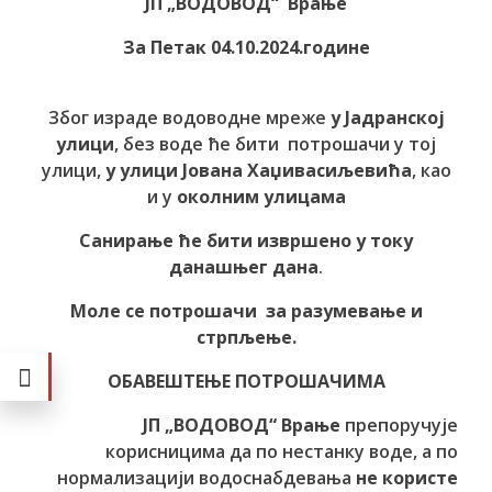
ЈП „ВОДОВОД“ Врање
За Петак 04.10.2024.године
Због израде водоводне мреже
у Јадранској
улици
, без воде ће бити потрошачи у тој
улици,
у улици Јована Хаџивасиљевића
, као
и у
околним улицама
Санирање ће бити извршено у току
данашњег дана
.
Моле се потрошачи за разумевање и
стрпљење.
ОБАВЕШТЕЊЕ ПОТРОШАЧИМА
ЈП „ВОДОВОД“ Врање
препоручује
корисницима да по нестанку воде, а по
нормализацији водоснабдевања
не користе