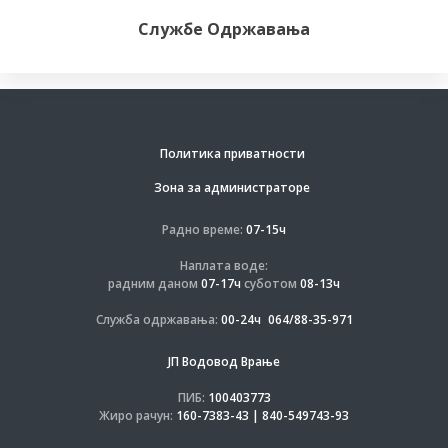
Службе Одржавања
Политика приватности
Зона за администраторе
Радно време:
07-15ч
Наплата воде:
радним даном
07-17ч
суботом
08-13ч
Служба одржавања:
00-24ч
064/88-35-971
ЈП Водовод Врање
ПИБ:
100403773
Жиро рачун:
160-7383-43 | 840-549743-93