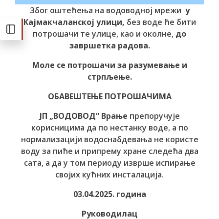
Због оштећења на водоводној мрежи
у
Кајмакчаланској улици,
без воде ће бити
потрошачи те улице, као и околне,
до
завршетка радова.
Моле се потрошачи за разумевање и
стрпљење.
ОБАВЕШТЕЊЕ ПОТРОШАЧИМА
ЈП „ВОДОВОД“ Врање
препоручује
корисницима да по нестанку воде, а по
нормализацији водоснабдевања не користе
воду за пиће и припрему хране следећа два
сата, а да у том периоду изврше испирање
својих кућних инсталација.
03.04.2025. година
Руководилац