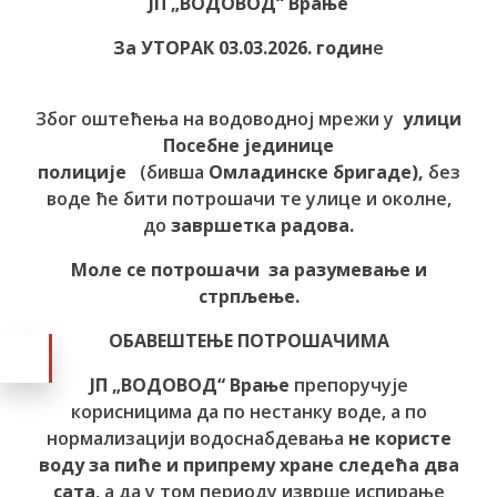
ЈП „ВОДОВОД“ Врање
За УТОРАК 03.03.2026. годин
е
Због оштећења на водоводној мрежи у
улици
Посебне јединице
полиције
(бивша
Омладинске бригаде),
без
воде ће бити потрошачи те улице и околне,
до
завршетка радова.
Моле се потрошачи за разумевање и
стрпљење.
ОБАВЕШТЕЊЕ ПОТРОШАЧИМА
ЈП „ВОДОВОД“ Врање
препоручује
корисницима да по нестанку воде, а по
нормализацији водоснабдевања
не користе
воду за пиће и припрему хране следећа два
сата
, а да у том периоду изврше испирање