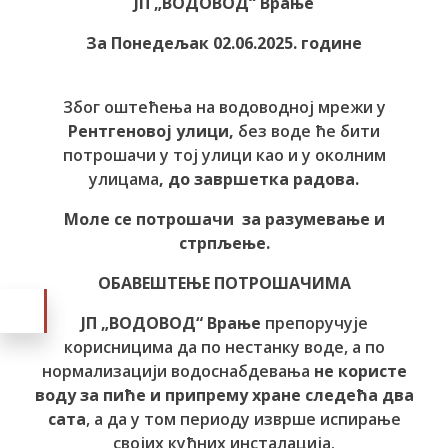
ЈП „ВОДОВОД“ Врање
За Понедељак 02.06.2025. године
Због оштећења на водоводној мрежи у
Рентгеновој
улици,
без воде ће бити
потрошачи у тој улици као и у околним
улицама
, до завршетка радова.
Моле се потрошачи за разумевање и
стрпљење.
ОБАВЕШТЕЊЕ ПОТРОШАЧИМА
ЈП „ВОДОВОД“ Врање
препоручује
корисницима да по нестанку воде, а по
нормализацији водоснабдевања
не користе
воду за пиће и припрему хране следећа два
сата
, а да у том периоду изврше испирање
својих кућних инсталација.