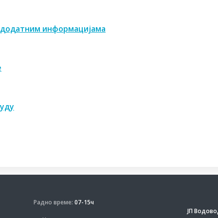
и додатним информацијама
е
нуду
Радно време:
07-15ч
ЈП Водово