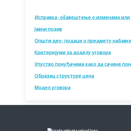
Исправка- обавештење о изменама ил
Јавни позив
Општи део- подаци о предмету набавк
Критеријуми за доделу уговора
Упуство понуђачима како да сачине по
Образац структуре цена
Модел уговора