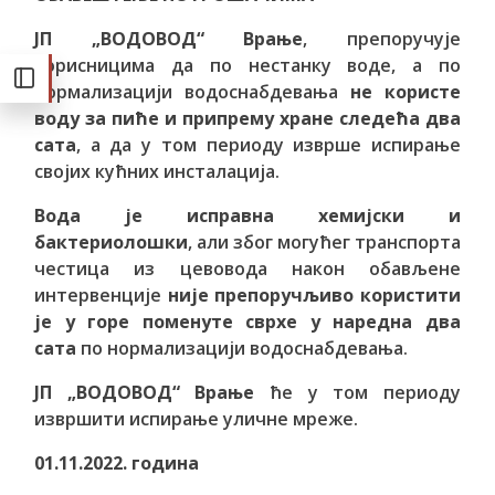
ЈП „ВОДОВОД“ Врање
, препоручује
корисницима да по нестанку воде, а по
нормализацији водоснабдевања
не користе
воду за пиће и припрему хране следећа два
сата
, а да у том периоду изврше испирање
својих кућних инсталација.
Вода је исправна хемијски и
бактериолошки
, али због могућег транспорта
честица из цевовода након обављене
интервенције
није препоручљиво користити
је у горе поменуте сврхе у наредна два
сата
по нормализацији водоснабдевања.
ЈП „ВОДОВОД“ Врање
ће у том периоду
извршити испирање уличне мреже.
01
.1
1
.2022.
година