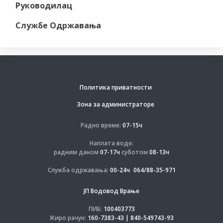
Руководилац
Службе Одржавања
Политика приватности
Зона за администраторе
Радно време:
07-15ч
Наплата воде:
радним даном
07-17ч
суботом
08-13ч
Служба одржавања:
00-24ч
064/88-35-971
ЈП Водовод Врање
ПИБ:
100403773
Жиро рачун:
160-7383-43 | 840-549743-93