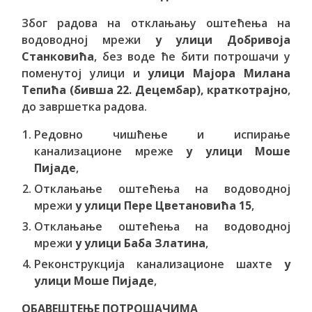
Због радова на отклањању оштећења на
водоводној мрежи
у улици Добривоја
Станковића
, без воде ће бити потрошачи у
поменутој улици и
улици
Мајора Милана
Тепића (бивша 22. Децембар), краткотрајно
,
до завршетка радова.
Редовно чишћење и испирање
канализационе мреже
у улици Моше
Пијаде
,
Отклањање оштећења на водоводној
мрежи
у улици Пере Цветановића 15
,
Отклањање оштећења на водоводној
мрежи
у улици Баба Златина
,
Реконструкција канализационе шахте
у
улици Моше Пијаде
,
ОБАВЕШТЕЊЕ ПОТРОШАЧИМА