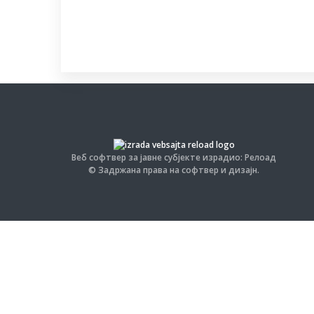
Веб софтвер за јавне субјекте израдио: Релоад
© Задржана права на софтвер и дизајн.