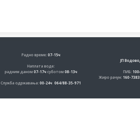
Радно време:
07-15ч
ЈП Водово
Наплата воде:
радним даном
07-17ч
суботом
08-13ч
ПИБ:
100
Жиро рачун:
160-7383
Служба одржавања:
00-24ч
064/88-35-971