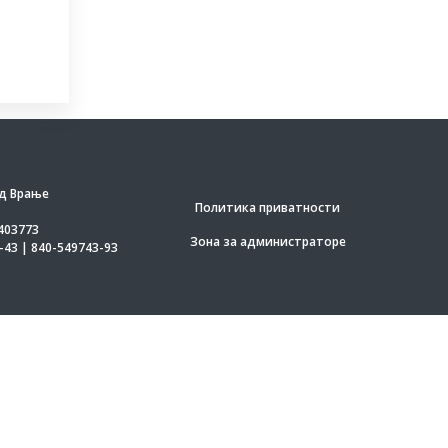
д Врање
Политика приватности
403773
Зона за администраторе
-43 | 840-549743-93