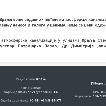
 Врање
врше редовно чишћење атмосферске канализа
вању наноса и талога у цевима
, чиме се цеви одрж
 атмосферске канализације у улицама
Краља Сте
Булевар Патријарха Павла, Др Димитрија Јовч
Радно време:
07-15ч
ЈП Водово
Наплата воде:
радним даном
07-17ч
суботом
08-13ч
ПИБ:
100
Жиро рачун:
160-7383
Служба одржавања:
00-24ч
064/88-35-971