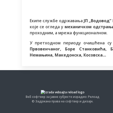
Екипе службе одржавања
ЈП „Водовод“
које се огледа у
механичком одстрањи
проходним, а мрежа функционалном.
У претходном периоду очишћена су
Првовенчаног, Боре Станковића, 
Немањина, Македонска, Косовска…
Веб софтвер за јавне субјекте израдио: Релоад
© Задржана права на софтвер и дизајн.