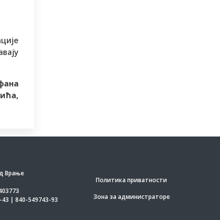
ције
авају
фана
ића,
д Врање
Политика приватности
403773
Зона за администраторе
-43 | 840-549743-93