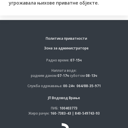
угрожавала њихове приватне објекте.
Политика приватности
Зона за администраторе
Радно време:
07-15ч
Наплата воде:
радним даном
07-17ч
суботом
08-13ч
Служба одржавања:
00-24ч
064/88-35-971
ЈП Водовод Врање
ПИБ:
100403773
Жиро рачун:
160-7383-43 | 840-549743-93