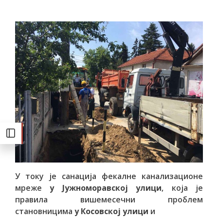
У току је санација фекалне канализационе
мреже
у Јужноморавској улици
, која је
правила вишемесечни проблем
становницима
у Косовској улици
и