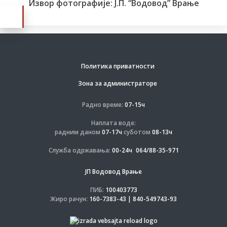
Извор фотографије: Ј.П. “Водовод” Врање
Политика приватности
Зона за администраторе
Радно време:
07-15ч
Наплата воде:
радним даном
07-17ч
суботом
08-13ч
Служба одржавања:
00-24ч
064/88-35-971
ЈП Водовод Врање
ПИБ:
100403773
Жиро рачун:
160-7383-43 | 840-549743-93