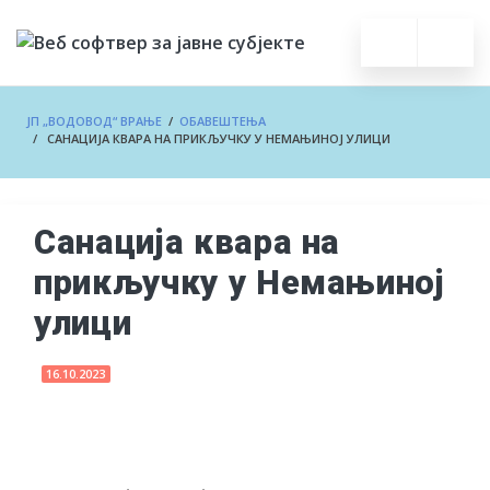
ЈП „ВОДОВОД“ ВРАЊЕ
/
ОБАВЕШТЕЊА
/ САНАЦИЈА КВАРА НА ПРИКЉУЧКУ У НЕМАЊИНОЈ УЛИЦИ
Санација квара на
прикључку у Немањиној
улици
16.10.2023