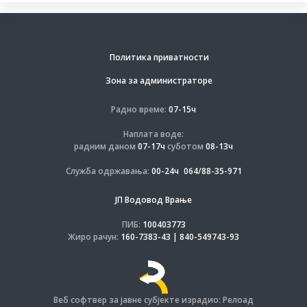
Политика приватности
Зона за администраторе
Радно време:
07-15ч
Наплата воде:
радним даном
07-17ч
суботом
08-13ч
Служба одржавања:
00-24ч
064/88-35-971
ЈП Водовод Врање
ПИБ:
100403773
Жиро рачун:
160-7383-43 | 840-549743-93
Веб софтвер за јавне субјекте израдио: Релоад