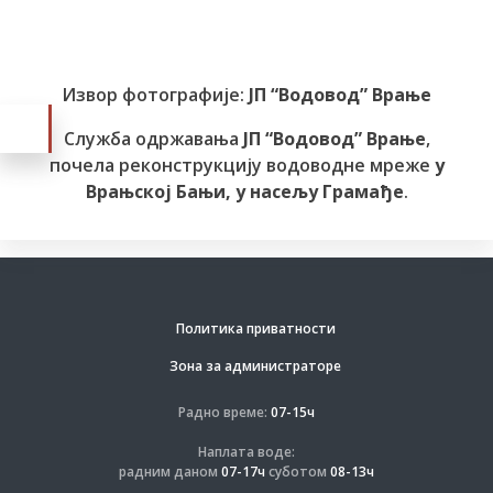
Извор фотографије:
ЈП “Водовод” Врање
Служба одржавања
ЈП “Водовод” Врање
,
почела реконструкцију водоводне мреже
у
Врањској Бањи, у насељу Грамађе
.
Политика приватности
Зона за администраторе
Радно време:
07-15ч
Наплата воде:
радним даном
07-17ч
суботом
08-13ч