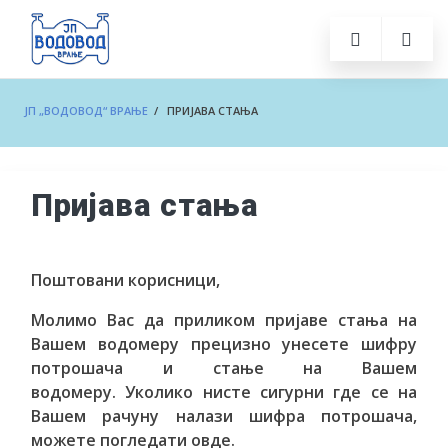
ЈП „ВОДОВОД“ ВРАЊЕ
/ ПРИЈАВА СТАЊА
Пријава стања
Поштовани корисници,
Молимо Вас да приликом пријаве стања на
Вашем водомеру прецизно унесете шифру
потрошача и стање на Вашем
водомеру. Уколико нисте сигурни где се на
Вашем рачуну налази шифра потрошача,
можете погледати овде.