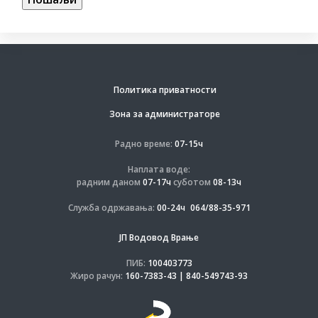
Политика приватности
Зона за администраторе
Радно време:
07-15ч
Наплата воде:
радним даном
07-17ч
суботом
08-13ч
Служба одржавања:
00-24ч
064/88-35-971
ЈП Водовод Врање
ПИБ:
100403773
Жиро рачун:
160-7383-43 | 840-549743-93