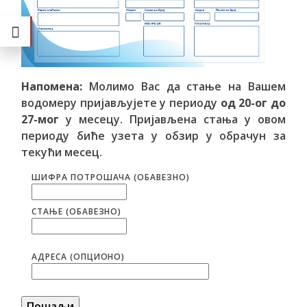
Напомена:
Молимо Вас да стање на Вашем
водомеру пријављујете у периоду
од 20-ог до
27-мог
у месецу. Пријављена стања у овом
периоду биће узета у обзир у обрачун за
текући месец.
ШИФРА ПОТРОШАЧА (ОБАВЕЗНО)
СТАЊЕ (ОБАВЕЗНО)
АДРЕСА (ОПЦИОНО)