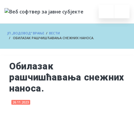
ЈП „ВОДОВОД“ ВРАЊЕ
/
ВЕСТИ
/ ОБИЛАЗАК РАШЧИШЋАВАЊА СНЕЖНИХ НАНОСА.
Обилазак
рашчишћавања снежних
наноса.
26.11.2023