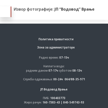
Извор фотографије:
ЈП “Водовод” Врање
Политика приватности
Зона за администраторе
Радно време:
07-15ч
Наплата воде:
радним даном
07-17ч
суботом
08-13ч
Служба одржавања:
00-24ч
064/88-35-971
ЈП Водовод Врање
ПИБ:
100403773
Жиро рачун:
160-7383-43 | 840-549743-93