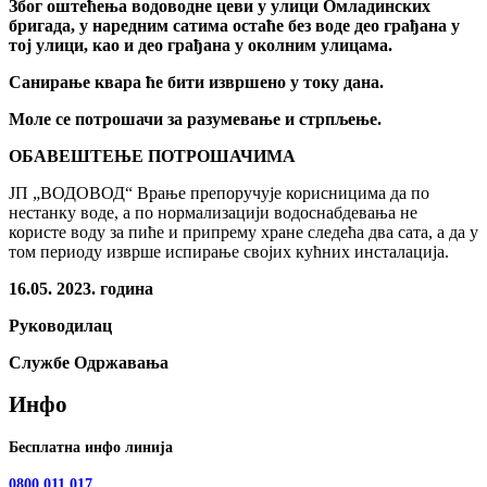
Због оштећења водоводне цеви у улици Омладинских
бригада, у наредним сатима остаће без воде део грађана у
тој улици, као и део грађана у околним улицама.
Санирање квара ће бити извршено у току дана.
Моле се потрошачи за разумевање и стрпљење.
ОБАВЕШТЕЊЕ ПОТРОШАЧИМА
ЈП „ВОДОВОД“ Врање препоручује корисницима да по
нестанку воде, а по нормализацији водоснабдевања не
користе воду за пиће и припрему хране следећа два сата, а да у
том периоду изврше испирање својих кућних инсталација.
16.05. 2023. година
Руководилац
Службе Одржавања
Инфо
Бесплатна инфо линија
0800 011 017