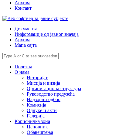
Архива
Контакт
Документа
Информације од јавног значаја
Архива
Мапа сајта
Почетна
О нама
Историјат
Мисија и визија
Организациона структура
Руководство предузећа
Надзорни одбор
Комисија
Одлуке и акти
Галерија
Корисничка зона
Ценовник
Обавештења