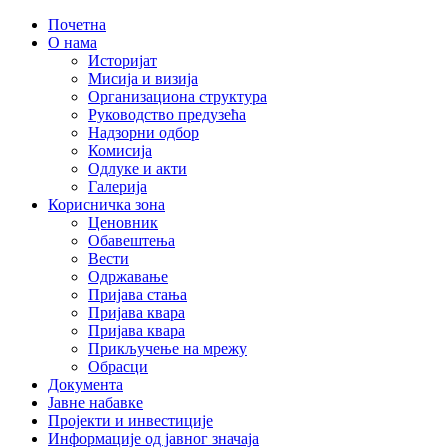
Почетна
О нама
Историјат
Мисија и визија
Организациона структура
Руководство предузећа
Надзорни одбор
Комисија
Одлуке и акти
Галерија
Корисничка зона
Ценовник
Обавештења
Вести
Одржавање
Пријава стања
Пријава квара
Пријава квара
Прикључење на мрежу
Обрасци
Документа
Јавне набавке
Пројекти и инвестиције
Информације од јавног значаја