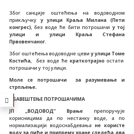
Због санције оштећења на водоводном
прикључку
у улици Краља Милана (Пети
конгрес)
, без воде ће бити потрошачи
у тој
улици и улици Краља Стефана
Првовенчаног
.
Због оштећења водоводне цеви
у улици Томе
Костића,
без воде ће
краткотрајно
остати
потрошачи у тој улици.
Моле се потрошачи за разумевање и
стрпљење.
ОБАВЕШТЕЊЕ ПОТРОШАЧИМА
ЈП „ВОДОВОД“ Врање
препоручује
корисницима да по нестанку воде, а по
нормализацији водоснабдевања
не користе
воду за пиће и припрему хране следећа два