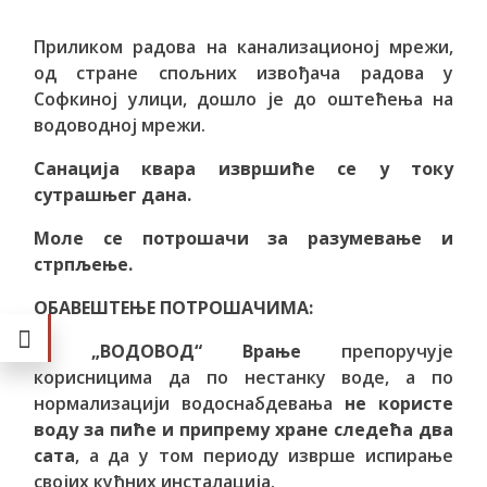
Приликом радова на канализационој мрежи,
од стране спољних извођача радова у
Софкиној улици, дошло је до оштећења на
водоводној мрежи.
Санација квара извршиће се у току
сутрашњег дана.
Моле се потрошачи за разумевање и
стрпљење.
ОБАВЕШТЕЊЕ ПОТРОШАЧИМА:
ЈП „ВОДОВОД“ Врање
препоручује
корисницима да по нестанку воде, а по
нормализацији водоснабдевања
не користе
воду за пиће и припрему хране следећа два
сата
, а да у том периоду изврше испирање
својих кућних инсталација.