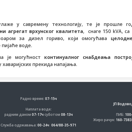
лаже у савремену технологију, те је прошле го
ни агрегат врхунског квалитета
, снаге 150 kVA, са
аром за дизел гориво, који омогућава
целодне
пијаће воде.
на је могућност
континуалног снабдеања постро
ају хаваријских прекида напајања.
Радно време:
07-15ч
ЈП Водово
Наплата воде:
радним даном
07-17ч
суботом
08-13ч
ПИБ:
100
Жиро рачун:
160-7383
Служба одржавања:
00-24ч
064/88-35-971