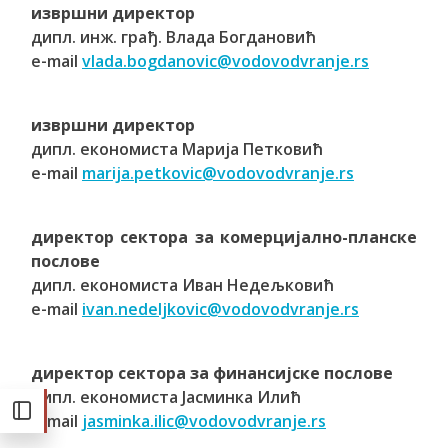
извршни директор
дипл. инж. грађ. Влада Богдановић
е-mail
vlada.bogdanovic@vodovodvranje.rs
извршни директор
дипл. економиста Марија Петковић
e-mail
marija.petkovic@vodovodvranje.rs
директор сектора за комерцијално-планске
послове
дипл. економиста Иван Недељковић
e-mail
ivan.nedeljkovic@vodovodvranje.rs
директор сектора за финансијске послове
дипл. економиста Јасминка Илић
e-mail
jasminka.ilic@vodovodvranje.rs