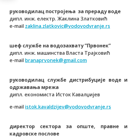
руководилац постројења за прераду воде
дипл. инж. електр. Жаклина Златковић
e-mail
zaklina.zlatkovic@vodovodvranje.rs
шеф службе на водозахвату ”Првонек”
дипл. инж. машинства Власта Трајковић
e-mail
branaprvonek@gmail.com
руководилац службе дистрибуције воде и
одржавања мрежа
дипл. економиста Исток Кавалџијев
e-mail
istok.kavaldzijev@vodovodvranje.rs
директор сектора за опште, правне и
кадровске послове