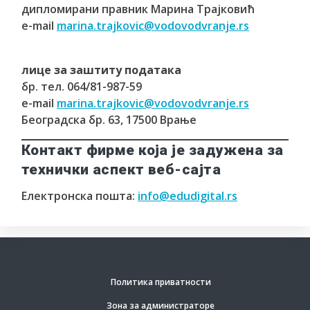
дипломирани правник Марина Трајковић
e-mail
marina.trajkovic@vodovodvranje.rs
лице за заштиту података
бр. тел. 064/81-987-59
e-mail
marina.trajkovic@vodovodvranje.rs
Београдска бр. 63, 17500 Врање
Контакт фирме која је задужена за
технички аспект веб-сајта
Електронска пошта:
info@edudigital.rs
Политика приватности
Зона за администраторе